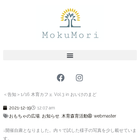
内
容
を
ス
キ
ッ
プ
F
I
a
n
c
s
＜告知＞1/16 木育カフェ Vol.3 in おいけのまど
e
t
b
a
2021-12-19
12:07 am
o
g
おもちゃの広場
,
お知らせ
,
木育森育活動
webmaster
o
r
k
a
↓開催自粛となりました。内々で試した様子の写真を少し載せていま
m
す。