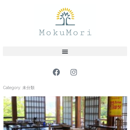
内
容
を
ス
キ
ッ
プ
F
I
a
n
c
s
Category: 未分類
e
t
b
a
o
g
o
r
k
a
m