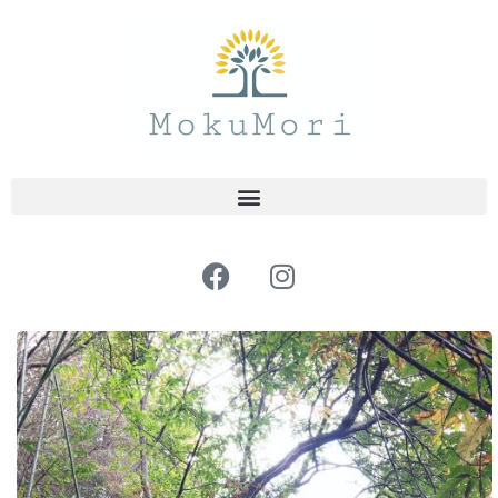
内
容
を
ス
キ
ッ
プ
F
I
a
n
c
s
e
t
b
a
o
g
o
r
k
a
m