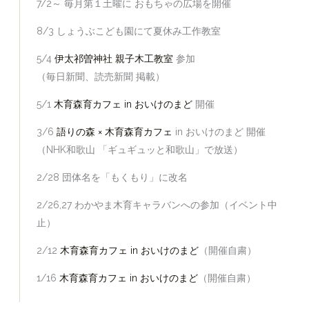
7/2～ 毎月第１土曜に おもちゃの広場を開催
8/3 しょうぶこども園にて夏休み工作教室
5/4
伊太祁曽神社 親子木工教室
参加
（毎日新聞、読売新聞 掲載）
5/1
木育森育カフェ in おいけのまど
開催
3/6
語りの森 × 木育森育カフェ
in おいけのまど 開催
（NHK和歌山 「ギュギュッと和歌山」で放送）
2/28 団体名を「もくもり」に改名
2/26,27 わかやま木育キャラバンへの参加（イベント中
止）
2/12
木育森育カフェ in おいけのまど
（開催自粛）
1/16
木育森育カフェ in おいけのまど
（開催自粛）