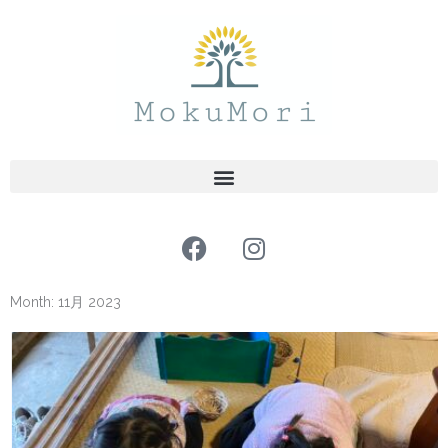
内
容
を
ス
キ
ッ
プ
F
I
a
n
c
s
Month: 11月 2023
e
t
b
a
o
g
o
r
k
a
m