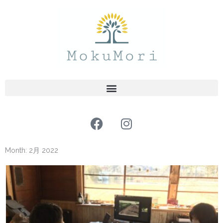
内
容
を
ス
キ
ッ
プ
F
I
a
n
c
s
Month: 2月 2022
e
t
b
a
o
g
o
r
k
a
m