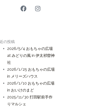
F
I
a
n
c
s
e
t
b
a
o
g
o
r
近の投稿
k
a
2026/5/4 おもちゃの広場
m
at みどりの風 in 伊太祁曽神
社
2026/1/25 おもちゃの広場
in メリーズハウス
2026/1/10 おもちゃの広場
in おいけのまど
2025/11/30 打田駅前手作
りマルシェ