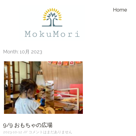
内
Home
容
を
ス
キ
ッ
Month: 10月 2023
プ
9/9 おもちゃの広場
2023-10-12
コメントはまだありません