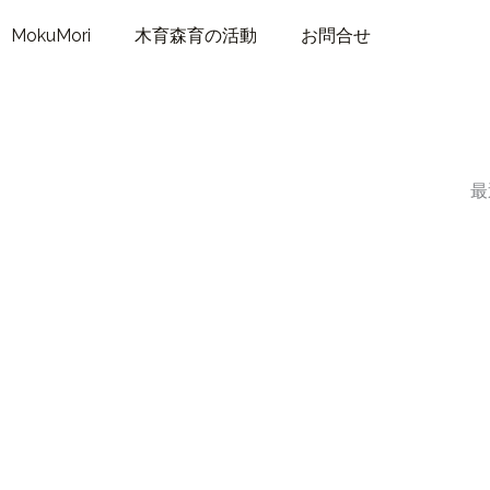
MokuMori
木育森育の活動
お問合せ
最