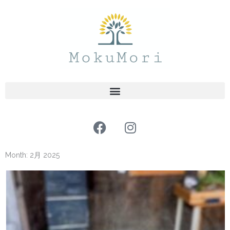
内
容
を
ス
キ
ッ
プ
F
I
a
n
c
s
Month: 2月 2025
e
t
b
a
o
g
o
r
k
a
m