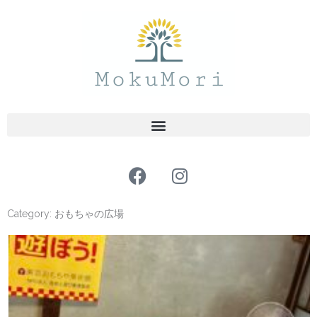
内
容
を
ス
キ
ッ
プ
F
I
a
n
c
s
Category: おもちゃの広場
e
t
b
a
ペ
ペ
ペ
ペ
ペ
o
g
ー
ー
ー
ー
ー
o
r
ジ
ジ
ジ
ジ
ジ
k
a
m