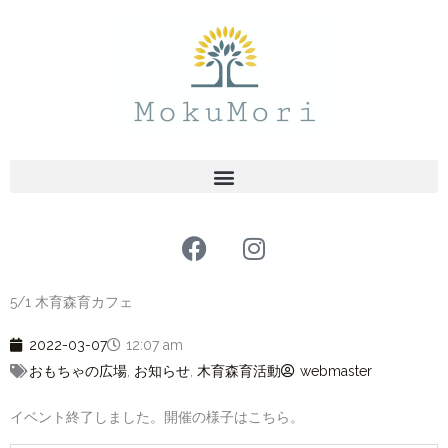
内
容
を
ス
キ
ッ
プ
F
I
a
n
c
s
5/1 木育森育カフェ
e
t
b
a
2022-03-07
12:07 am
o
g
おもちゃの広場
,
お知らせ
,
木育森育活動
webmaster
o
r
k
a
イベント終了しました。開催の様子はこちら。
m