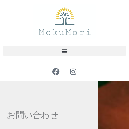
内
容
を
ス
キ
ッ
プ
F
I
a
n
c
s
e
t
b
a
o
g
o
r
お問い合わせ
k
a
m